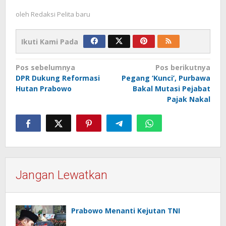
oleh
Redaksi Pelita baru
Ikuti Kami Pada
Navigasi
Pos sebelumnya
Pos berikutnya
DPR Dukung Reformasi
Pegang ‘Kunci’, Purbawa
pos
Hutan Prabowo
Bakal Mutasi Pejabat
Pajak Nakal
Jangan Lewatkan
Prabowo Menanti Kejutan TNI