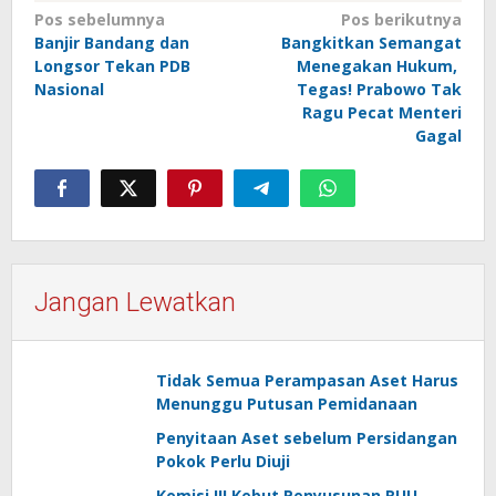
Navigasi
Pos sebelumnya
Pos berikutnya
Banjir Bandang dan
Bangkitkan Semangat
pos
Longsor Tekan PDB
Menegakan Hukum,
Nasional
Tegas! Prabowo Tak
Ragu Pecat Menteri
Gagal
Jangan Lewatkan
Tidak Semua Perampasan Aset Harus
Menunggu Putusan Pemidanaan
Penyitaan Aset sebelum Persidangan
Pokok Perlu Diuji
Komisi III Kebut Penyusunan RUU