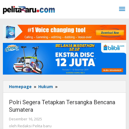
Lewati
ke
konten
Homepage
»
Hukum
»
Polri
Segera
Tetapkan
Polri Segera Tetapkan Tersangka Bencana
Tersangka
Sumatera
Bencana
Sumatera
Desember 16, 2025
oleh
Redaksi
oleh
Redaksi Pelita baru