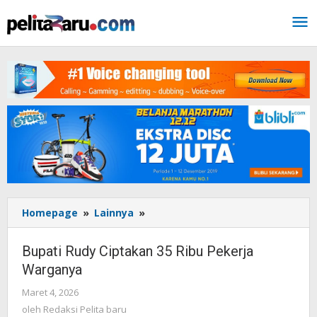
Lewati
ke
konten
Homepage
»
Lainnya
»
Bupati
Rudy
Ciptakan
Bupati Rudy Ciptakan 35 Ribu Pekerja
35
Warganya
Ribu
Pekerja
Maret 4, 2026
oleh
Warganya
Redaksi
oleh
Redaksi Pelita baru