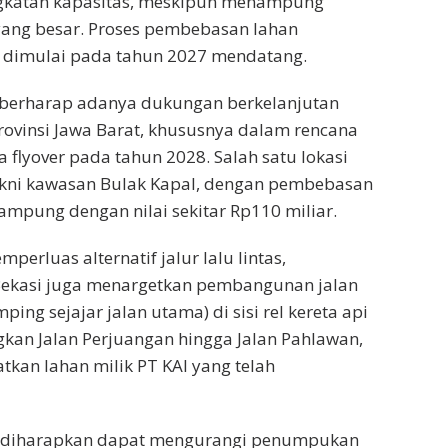
gkatan kapasitas, meskipun menampung
 yang besar. Proses pembebasan lahan
t dimulai pada tahun 2027 mendatang.
a berharap adanya dukungan berkelanjutan
rovinsi Jawa Barat, khususnya dalam rencana
lyover pada tahun 2028. Salah satu lokasi
yakni kawasan Bulak Kapal, dengan pembebasan
rampung dengan nilai sekitar Rp110 miliar.
erluas alternatif jalur lalu lintas,
Bekasi juga menargetkan pembangunan jalan
ping sejajar jalan utama) di sisi rel kereta api
an Jalan Perjuangan hingga Jalan Pahlawan,
an lahan milik PT KAI yang telah
ini diharapkan dapat mengurangi penumpukan