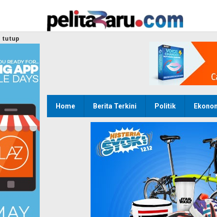
Lewati
ke
konten
tutup
Home
Berita Terkini
Politik
Ekono