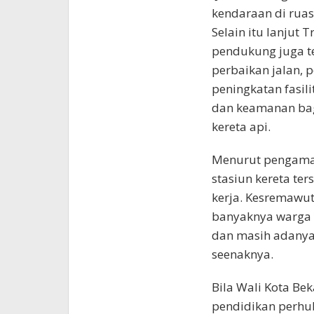
kendaraan di ruas-
Selain itu lanjut T
pendukung juga te
perbaikan jalan,
peningkatan fasi
dan keamanan bag
kereta api.
Menurut pengamata
stasiun kereta ter
kerja. Kesremawuta
banyaknya warga y
dan masih adanya
seenaknya.
Bila Wali Kota Bek
pendidikan perhub