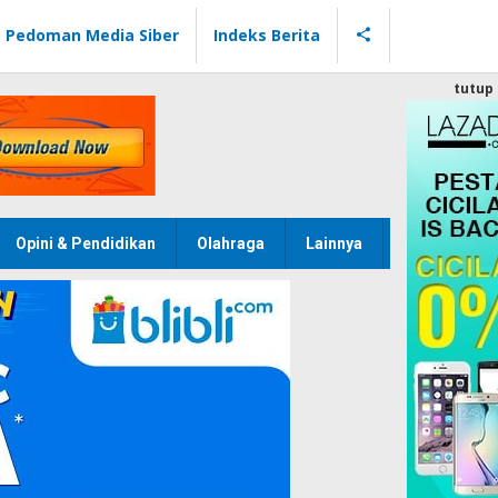
Pedoman Media Siber
Indeks Berita
tutup
Opini & Pendidikan
Olahraga
Lainnya