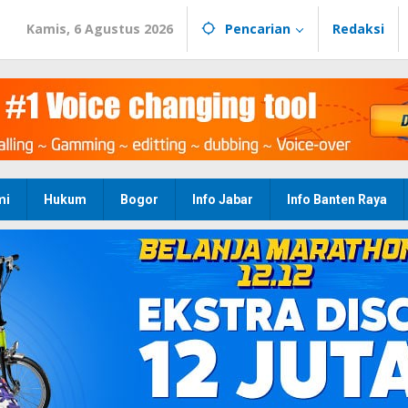
Kamis, 6 Agustus 2026
Pencarian
Redaksi
mi
Hukum
Bogor
Info Jabar
Info Banten Raya