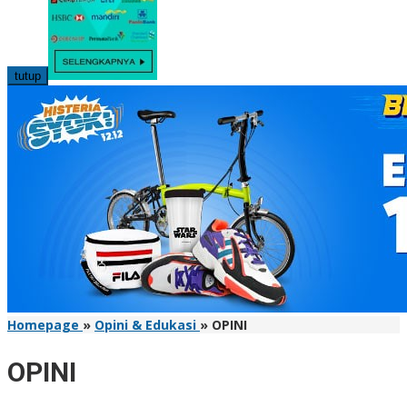
tutup
Homepage
»
Opini & Edukasi
»
OPINI
OPINI