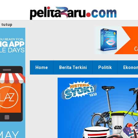
Lewati
ke
konten
tutup
Home
Berita Terkini
Politik
Ekono