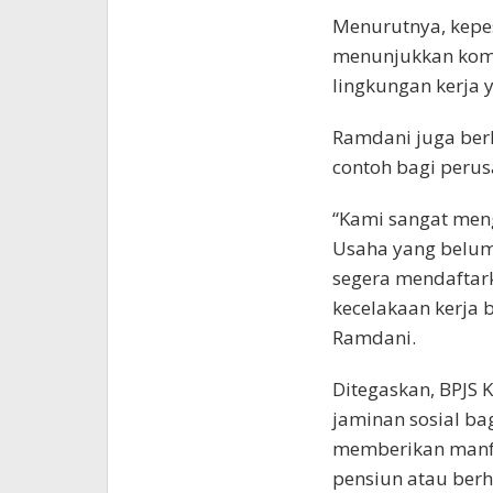
Menurutnya, kepe
menunjukkan kom
lingkungan kerja 
Ramdani juga berh
contoh bagi perus
“Kami sangat men
Usaha yang belum
segera mendaftark
kecelakaan kerja b
Ramdani.
Ditegaskan, BPJS
jaminan sosial bag
memberikan manfa
pensiun atau berhe