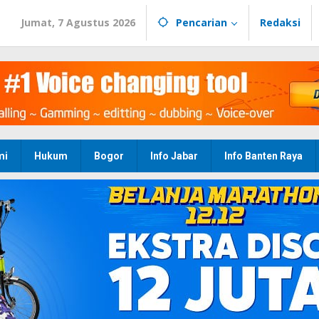
Jumat, 7 Agustus 2026
Pencarian
Redaksi
mi
Hukum
Bogor
Info Jabar
Info Banten Raya