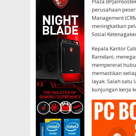
Plaza BPJamsoste
perusahaan pesert
Management (CRM)
meningkatkan pel
Sosial Ketenagaker
Kepala Kantor Cab
Ramdani, menegas
mempererat hubu
memastikan setia
layak. Salah satu 
kunjungan kerja k