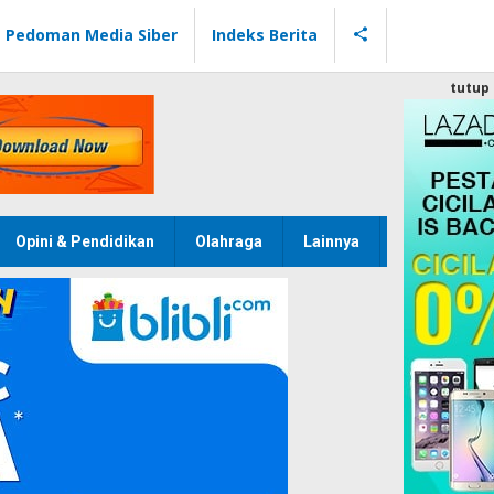
Pedoman Media Siber
Indeks Berita
tutup
Opini & Pendidikan
Olahraga
Lainnya