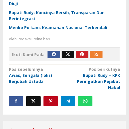
Diuji
Bupati Rudy: Kuncinya Bersih, Transparan Dan
Berintegrasi
Menko Polkam: Keamanan Nasional Terkendali
oleh
Redaksi Pelita baru
Ikuti Kami Pada
Navigasi
Pos sebelumnya
Pos berikutnya
Awas, Serigala (Iblis)
Bupati Rudy – KPK
pos
Berjubah Ustadz
Peringatkan Pejabat
Nakal