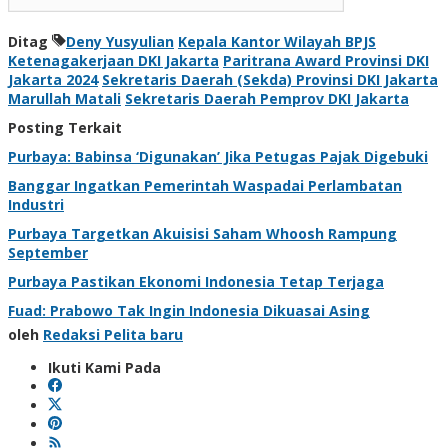
Ditag
Deny Yusyulian
Kepala Kantor Wilayah BPJS
Ketenagakerjaan DKI Jakarta
Paritrana Award Provinsi DKI
Jakarta 2024
Sekretaris Daerah (Sekda) Provinsi DKI Jakarta
Marullah Matali
Sekretaris Daerah Pemprov DKI Jakarta
Posting Terkait
Purbaya: Babinsa ‘Digunakan’ Jika Petugas Pajak Digebuki
Banggar Ingatkan Pemerintah Waspadai Perlambatan
Industri
Purbaya Targetkan Akuisisi Saham Whoosh Rampung
September
Purbaya Pastikan Ekonomi Indonesia Tetap Terjaga
Fuad: Prabowo Tak Ingin Indonesia Dikuasai Asing
oleh
Redaksi Pelita baru
Ikuti Kami Pada