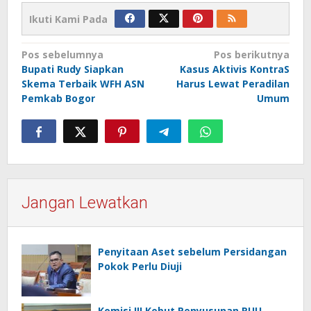
Ikuti Kami Pada
Navigasi
Pos sebelumnya
Pos berikutnya
Bupati Rudy Siapkan
Kasus Aktivis KontraS
pos
Skema Terbaik WFH ASN
Harus Lewat Peradilan
Pemkab Bogor
Umum
Jangan Lewatkan
Penyitaan Aset sebelum Persidangan
Pokok Perlu Diuji
Komisi III Kebut Penyusunan RUU