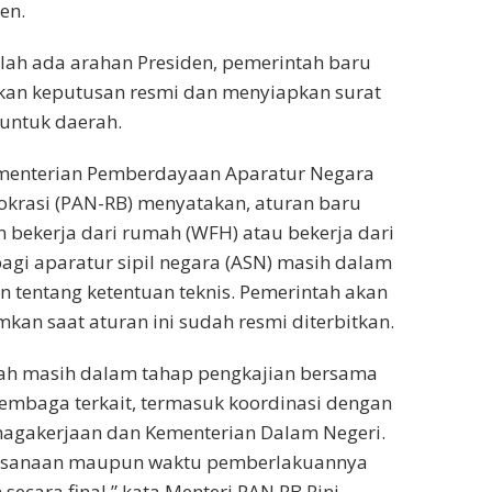
en.
elah ada arahan Presiden, pemerintah baru
n keputusan resmi dan menyiapkan surat
untuk daerah.
ementerian Pemberdayaan Aparatur Negara
okrasi (PAN-RB) menyatakan, aturan baru
 bekerja dari rumah (WFH) atau bekerja dari
agi aparatur sipil negara (ASN) masih dalam
tentang ketentuan teknis. Pemerintah akan
n saat aturan ini sudah resmi diterbitkan.
tah masih dalam tahap pengkajian bersama
embaga terkait, termasuk koordinasi dengan
nagakerjaan dan Kementerian Dalam Negeri.
laksanaan maupun waktu pemberlakuannya
ecara final,” kata Menteri PAN RB Rini