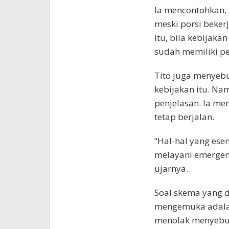
Ia mencontohkan, 
meski porsi bekerj
itu, bila kebijaka
sudah memiliki p
Tito juga menyeb
kebijakan itu. Na
penjelasan. Ia me
tetap berjalan.
“Hal-hal yang ese
melayani emergensi
ujarnya.
Soal skema yang 
mengemuka adalah 
menolak menyebut 