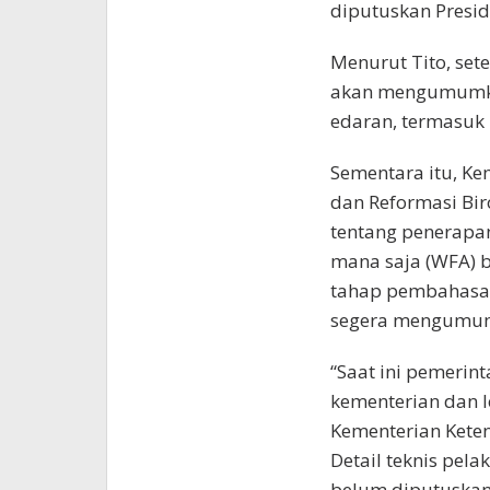
diputuskan Presid
Menurut Tito, set
akan mengumumka
edaran, termasuk 
Sementara itu, K
dan Reformasi Bir
tentang penerapan
mana saja (WFA) b
tahap pembahasan 
segera mengumumka
“Saat ini pemerin
kementerian dan l
Kementerian Kete
Detail teknis pe
belum diputuskan s