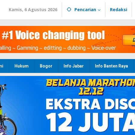
Kamis, 6 Agustus 2026
Pencarian
Redaksi
mi
Hukum
Bogor
Info Jabar
Info Banten Raya