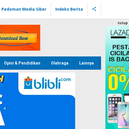
Pedoman Media Siber
Indeks Berita
tutup
Opini & Pendidikan
Olahraga
Lainnya