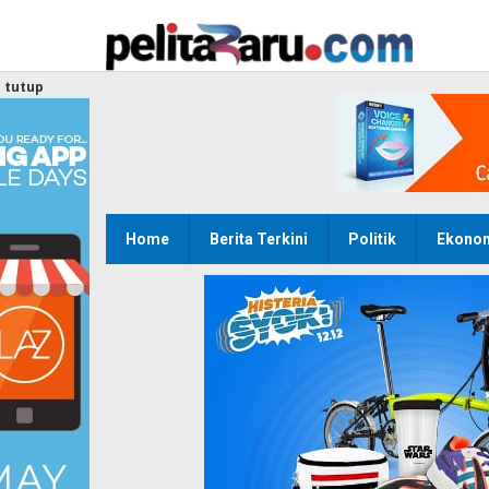
Lewati
ke
konten
tutup
Home
Berita Terkini
Politik
Ekono