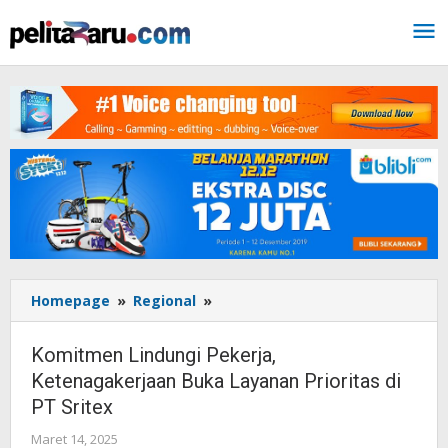
Lewati
ke
konten
Homepage
»
Regional
»
Komitmen
Lindungi
Pekerja,
Komitmen Lindungi Pekerja,
Ketenagakerjaan
Ketenagakerjaan Buka Layanan Prioritas di
Buka
PT Sritex
Layanan
Prioritas
Maret 14, 2025
oleh
di