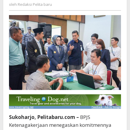
Redaksi
oleh
Redaksi Pelita baru
PT
Pelita
Sritex
baru
Sukoharjo, Pelitabaru.com –
BPJS
Ketenagakerjaan menegaskan komitmennya