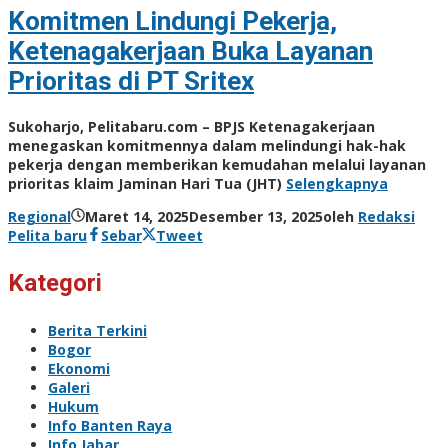
Komitmen Lindungi Pekerja,
Ketenagakerjaan Buka Layanan
Prioritas di PT Sritex
Sukoharjo, Pelitabaru.com – BPJS Ketenagakerjaan
menegaskan komitmennya dalam melindungi hak-hak
pekerja dengan memberikan kemudahan melalui layanan
prioritas klaim Jaminan Hari Tua (JHT)
Selengkapnya
Regional
Maret 14, 2025
Desember 13, 2025
oleh
Redaksi
Pelita baru
Sebar
Tweet
Kategori
Berita Terkini
Bogor
Ekonomi
Galeri
Hukum
Info Banten Raya
Info Jabar