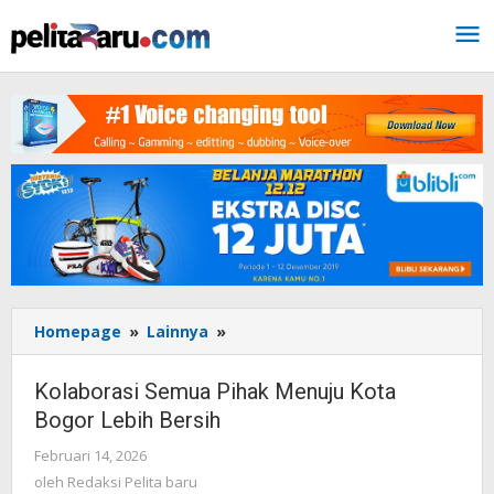
Lewati
ke
konten
Homepage
»
Lainnya
»
Kolaborasi
Semua
Pihak
Kolaborasi Semua Pihak Menuju Kota
Menuju
Bogor Lebih Bersih
Kota
Bogor
Februari 14, 2026
oleh
Lebih
Redaksi
oleh
Redaksi Pelita baru
Bersih