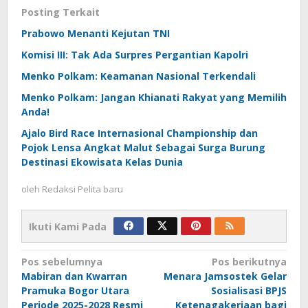
Posting Terkait
Prabowo Menanti Kejutan TNI
Komisi III: Tak Ada Surpres Pergantian Kapolri
Menko Polkam: Keamanan Nasional Terkendali
Menko Polkam: Jangan Khianati Rakyat yang Memilih
Anda!
Ajalo Bird Race Internasional Championship dan
Pojok Lensa Angkat Malut Sebagai Surga Burung
Destinasi Ekowisata Kelas Dunia
oleh
Redaksi Pelita baru
Ikuti Kami Pada
Navigasi
Pos sebelumnya
Pos berikutnya
Mabiran dan Kwarran
Menara Jamsostek Gelar
pos
Pramuka Bogor Utara
Sosialisasi BPJS
Periode 2025-2028 Resmi
Ketenagakerjaan bagi