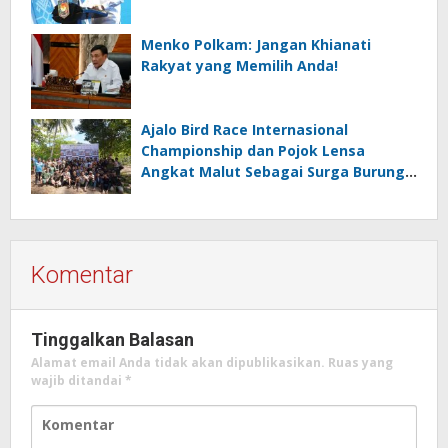
Menko Polkam: Jangan Khianati
Rakyat yang Memilih Anda!
Ajalo Bird Race Internasional
Championship dan Pojok Lensa
Angkat Malut Sebagai Surga Burung
Destinasi Ekowisata Kelas Dunia
Komentar
Tinggalkan Balasan
Alamat email Anda tidak akan dipublikasikan.
Ruas yang
wajib ditandai
*