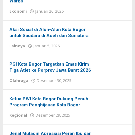
Warga
Ekonomi
Januari 26, 2026
oleh
Redaksi
Pelita
baru
Aksi Sosial di Alun-Alun Kota Bogor
untuk Saudara di Aceh dan Sumatera
Lainnya
Januari 5, 2026
oleh
Redaksi
Pelita
baru
PGI Kota Bogor Targetkan Emas Kirim
Tiga Atlet ke Porprov Jawa Barat 2026
Olahraga
Desember 30, 2025
oleh
Redaksi
Pelita
baru
Ketua PWI Kota Bogor Dukung Penuh
Program Penghijauan Kota Bogor
Regional
Desember 29, 2025
oleh
Redaksi
Pelita
baru
Jenal Mutaqin Apresiasi Peran Ibu dan