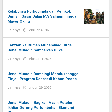
Redaksi
Pelita
baru
Kolaborasi Forkopimda dan Pemkot,
Jumsih Sasar Jalan MA Salmun hingga
Mayor Oking
Lainnya
Februari 6, 2026
oleh
Redaksi
Pelita
baru
Takziah ke Rumah Muhammad Dirga,
Jenal Mutaqin Sampaikan Duka
Lainnya
Februari 4, 2026
oleh
Redaksi
Pelita
baru
Jenal Mutaqin Dampingi Mendukbangga
Tinjau Program Dahsat di Kebon Pedes
Lainnya
Januari 29, 2026
oleh
Redaksi
Pelita
baru
Jenal Mutaqin Bagikan Ayam Petelur,
Ikhtiar Dorong Pertumbuhan Ekonomi