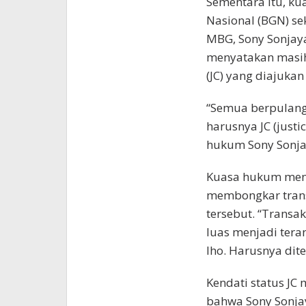
Sementara itu, k
Nasional (BGN) se
MBG, Sony Sonjay
menyatakan masih
(JC) yang diajukan
“Semua berpulang 
harusnya JC (justic
hukum Sony Sonjay
Kuasa hukum menil
membongkar transa
tersebut. “Transak
luas menjadi tera
lho. Harusnya dite
Kendati status J
bahwa Sony Sonjay