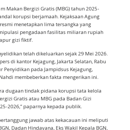
am Makan Bergizi Gratis (MBG) tahun 2025-
andal korupsi berjamaah. Kejaksaan Agung
 resmi menetapkan lima tersangka yang
nipulasi pengadaan fasilitas miliaran rupiah
ur gizi fiktif.
yelidikan telah dikeluarkan sejak 29 Mei 2026.
ers di kantor Kejagung, Jakarta Selatan, Rabu
tur Penyidikan pada Jampidsus Kejagung,
 Nahdi membeberkan fakta mengerikan ini.
ra dugaan tindak pidana korupsi tata kelola
rgizi Gratis atau MBG pada Badan Gizi
25-2026,” paparnya kepada publik.
ertanggung jawab atas kekacauan ini meliputi
 BGN, Dadan Hindayana, Eks Wakil Kepala BGN,