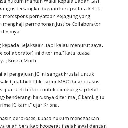
uasa hukum mantan Wakil Kepala Badan Gizi
kaligus tersangka dugaan korupsi tata kelola
a merespons pernyataan Kejagung yang
 mengkaji permohonan Justice Collaborator
 kliennya.
kepada Kejaksaan, tapi kalau menurut saya,
e collaborator) ini diterima,” kata kuasa
a, Krisna Murti.
ai pengajuan JC ini sangat krusial untuk
ksi jual-beli titik dapur MBG dalam kasus
si jual-beli titik ini untuk mengungkap lebih
ng-benderang, harusnya diterima JC kami, gitu
rima JC kami,” ujar Krisna.
C masih berproses, kuasa hukum menegaskan
a telah bersikap kooperatif sejak awal dengan