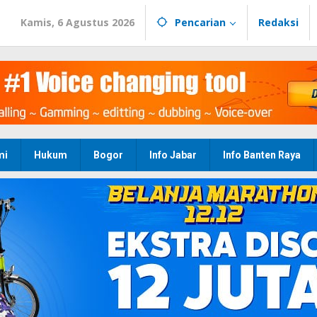
Kamis, 6 Agustus 2026
Pencarian
Redaksi
mi
Hukum
Bogor
Info Jabar
Info Banten Raya