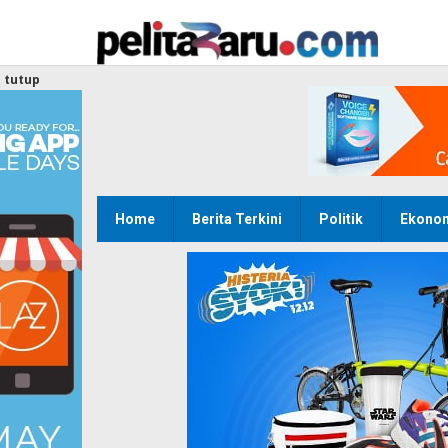
Lewati
ke
konten
tutup
Home
Berita Terkini
Politik
Ekono