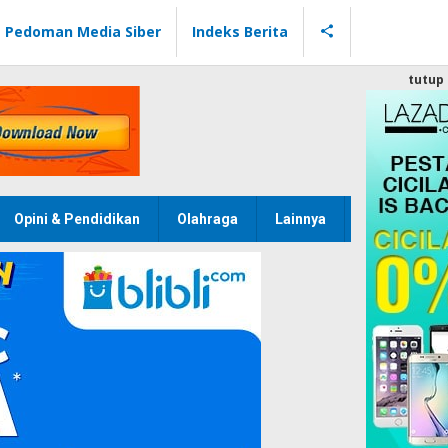
Pedoman Media Siber
Indeks Berita
tutup
Opini & Pendidikan
Olahraga
Lainnya