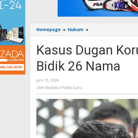
Homepage
»
Hukum
»
Kasus
Dugan
Korupsi
Kasus Dugan Kor
MBG,
Kejagung
Bidik 26 Nama
Bidik
26
Nama
Juni 15, 2026
oleh
Redaksi
oleh
Redaksi Pelita baru
Pelita
baru