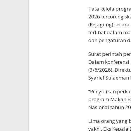
Tata kelola progr
2026 tercoreng sk
(Kejagung) secara
terlibat dalam ma
dan pengaturan dap
Surat perintah pen
Dalam konferensi p
(3/6/2026), Direk
Syarief Sulaeman
“Penyidikan perka
program Makan Be
Nasional tahun 20
Lima orang yang b
yakni, Eks Kepala