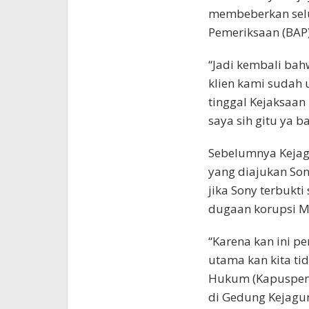
membeberkan selur
Pemeriksaan (BAP)
“Jadi kembali bah
klien kami sudah 
tinggal Kejaksaa
saya sih gitu ya 
Sebelumnya Keja
yang diajukan Son
jika Sony terbukt
dugaan korupsi 
“Karena kan ini p
utama kan kita ti
Hukum (Kapuspenk
di Gedung Kejagun