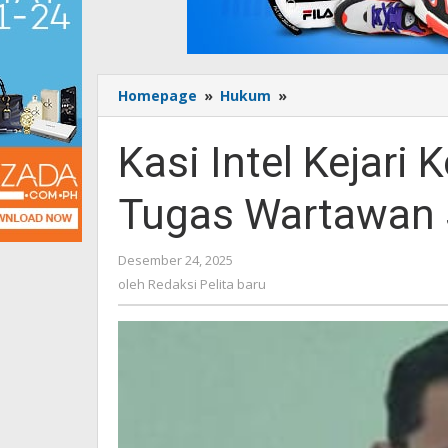
Homepage
»
Hukum
»
Kasi
Intel
Kejari
Kasi Intel Kejari 
Kota
Bekasi,
Tugas Wartawan 
Resiko
Tugas
Wartawan
Desember 24, 2025
oleh
Sangat
Redaksi
oleh
Redaksi Pelita baru
Tinggi
Pelita
baru