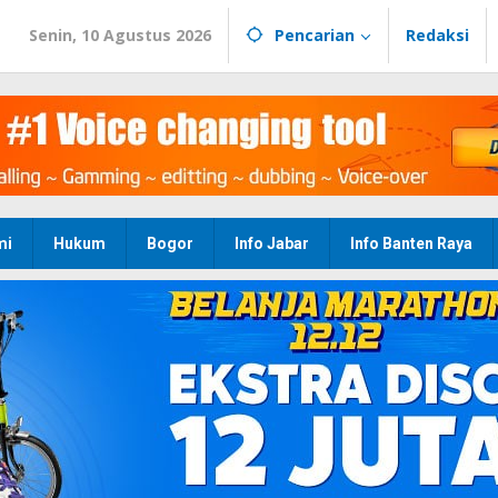
Senin, 10 Agustus 2026
Pencarian
Redaksi
mi
Hukum
Bogor
Info Jabar
Info Banten Raya