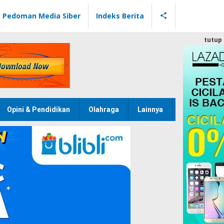
Pedoman Media Siber
Indeks Berita
tutup
Opini & Pendidikan
Olahraga
Lainnya