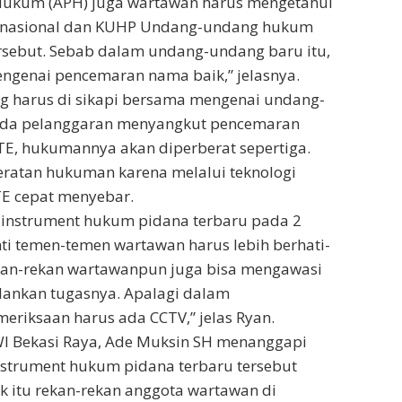
Hukum (APH) juga wartawan harus mengetahui
 nasional dan KUHP Undang-undang hukum
rsebut. Sebab dalam undang-undang baru itu,
ngenai pencemaran nama baik,” jelasnya.
g harus di sikapi bersama mengenai undang-
 ada pelanggaran menyangkut pencemaran
TE, hukumannya akan diperberat sepertiga.
eratan hukuman karena melalui teknologi
ITE cepat menyebar.
 instrument hukum pidana terbaru pada 2
ti temen-temen wartawan harus lebih berhati-
 rekan-rekan wartawanpun juga bisa mengawasi
ankan tugasnya. Apalagi dalam
riksaan harus ada CCTV,” jelas Ryan.
WI Bekasi Raya, Ade Muksin SH menanggapi
strument hukum pidana terbaru tersebut
 itu rekan-rekan anggota wartawan di