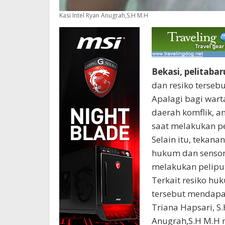
Kasi Intel Ryan Anugrah,S.H M.H
Bekasi, pelitaba
dan resiko terseb
Apalagi bagi wart
daerah komflik, a
saat melakukan pel
Selain itu, tekana
hukum dan sensor
melakukan peliput
Terkait resiko h
tersebut mendapat
Triana Hapsari, S
Anugrah,S.H M.H