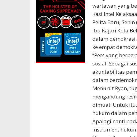
wartawan yang ber
Kasi Intel Kejaks
Pelita Baru, Seni
ibu Kajari Kota B
dalam demokrasi. 
ke empat demokra
“Pers yang berper
sosial, Sebagai so
akuntabilitas pe
dalam berdemokras
Menurut Ryan, tu
mengandung resiko
dimuat. Untuk it
hukum dalam pemb
Apalagi nanti pad
instrument hukum