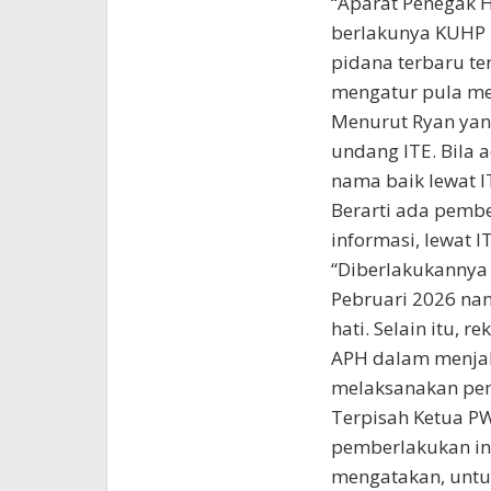
“Aparat Penegak 
berlakunya KUHP
pidana terbaru te
mengatur pula me
Menurut Ryan yan
undang ITE. Bila
nama baik lewat I
Berarti ada pemb
informasi, lewat 
“Diberlakukannya
Pebruari 2026 nan
hati. Selain itu,
APH dalam menjal
melaksanakan peme
Terpisah Ketua P
pemberlakukan in
mengatakan, untuk