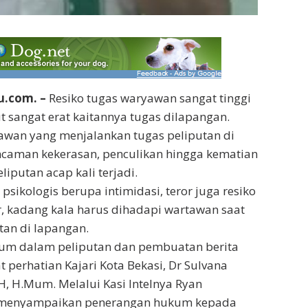
ru.com. –
Resiko tugas waryawan sangat tinggi
ut sangat erat kaitannya tugas dilapangan.
awan yang menjalankan tugas peliputan di
ncaman kekerasan, penculikan hingga kematian
iputan acap kali terjadi.
n psikologis berupa intimidasi, teror juga resiko
, kadang kala harus dihadapi wartawan saat
an di lapangan.
ukum dalam peliputan dan pembuatan berita
 perhatian Kajari Kota Bekasi, Dr Sulvana
.H, H.Mum. Melalui Kasi Intelnya Ryan
 menyampaikan penerangan hukum kepada