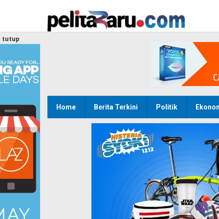
Lewati
ke
konten
tutup
Home
Berita Terkini
Politik
Ekono