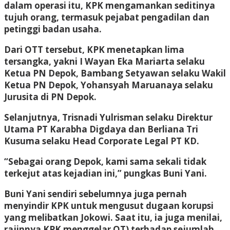
dalam operasi itu, KPK mengamankan seditinya
tujuh orang, termasuk pejabat pengadilan dan
petinggi badan usaha.
Dari OTT tersebut, KPK menetapkan lima
tersangka, yakni I Wayan Eka Mariarta selaku
Ketua PN Depok, Bambang Setyawan selaku Wakil
Ketua PN Depok, Yohansyah Maruanaya selaku
Jurusita di PN Depok.
Selanjutnya, Trisnadi Yulrisman selaku Direktur
Utama PT Karabha Digdaya dan Berliana Tri
Kusuma selaku Head Corporate Legal PT KD.
“Sebagai orang Depok, kami sama sekali tidak
terkejut atas kejadian ini,” pungkas Buni Yani.
Buni Yani sendiri sebelumnya juga pernah
menyindir KPK untuk mengusut dugaan korupsi
yang melibatkan Jokowi. Saat itu, ia juga menilai,
rajinnya KPK menggelar OT) terhadap sejumlah