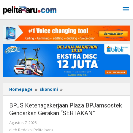
Lewati
ke
konten
Homepage
»
Ekonomi
»
BPJS
Ketenagakerjaan
Plaza
BPJS Ketenagakerjaan Plaza BPJamsostek
BPJamsostek
Gencarkan Gerakan “SERTAKAN”
Gencarkan
Gerakan
Agustus 7, 2025
oleh
“SERTAKAN”
Redaksi
oleh
Redaksi Pelita baru