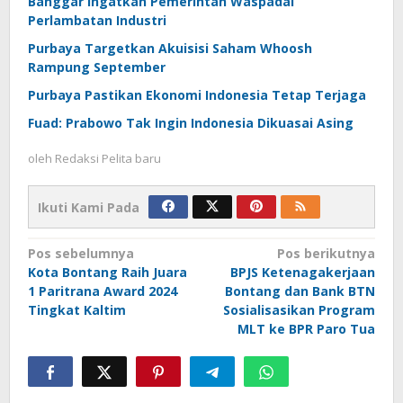
Banggar Ingatkan Pemerintah Waspadai
Perlambatan Industri
Purbaya Targetkan Akuisisi Saham Whoosh
Rampung September
Purbaya Pastikan Ekonomi Indonesia Tetap Terjaga
Fuad: Prabowo Tak Ingin Indonesia Dikuasai Asing
oleh
Redaksi Pelita baru
Ikuti Kami Pada
Navigasi
Pos sebelumnya
Pos berikutnya
Kota Bontang Raih Juara
BPJS Ketenagakerjaan
pos
1 Paritrana Award 2024
Bontang dan Bank BTN
Tingkat Kaltim
Sosialisasikan Program
MLT ke BPR Paro Tua