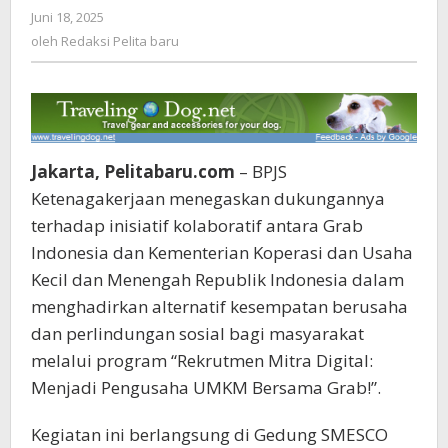
Juni 18, 2025
oleh
Bantalan
Redaksi
oleh
Redaksi Pelita baru
Sosial
Pelita
Digital
baru
melalui
Program
Rekrutmen
Mitra
Digital
Jakarta, Pelitabaru.com
– BPJS
Ketenagakerjaan menegaskan dukungannya
terhadap inisiatif kolaboratif antara Grab
Indonesia dan Kementerian Koperasi dan Usaha
Kecil dan Menengah Republik Indonesia dalam
menghadirkan alternatif kesempatan berusaha
dan perlindungan sosial bagi masyarakat
melalui program “Rekrutmen Mitra Digital:
Menjadi Pengusaha UMKM Bersama Grab!”.
Kegiatan ini berlangsung di Gedung SMESCO