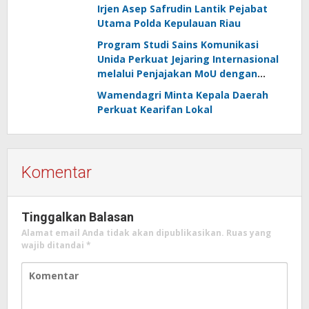
Irjen Asep Safrudin Lantik Pejabat
Utama Polda Kepulauan Riau
Program Studi Sains Komunikasi
Unida Perkuat Jejaring Internasional
melalui Penjajakan MoU dengan
Mapúa Malayan Colleges Laguna
Wamendagri Minta Kepala Daerah
Filipina
Perkuat Kearifan Lokal
Komentar
Tinggalkan Balasan
Alamat email Anda tidak akan dipublikasikan.
Ruas yang
wajib ditandai
*