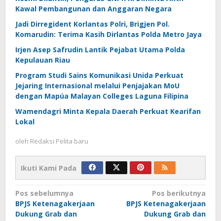
Kawal Pembangunan dan Anggaran Negara
Jadi Dirregident Korlantas Polri, Brigjen Pol.
Komarudin: Terima Kasih Dirlantas Polda Metro Jaya
Irjen Asep Safrudin Lantik Pejabat Utama Polda
Kepulauan Riau
Program Studi Sains Komunikasi Unida Perkuat
Jejaring Internasional melalui Penjajakan MoU
dengan Mapúa Malayan Colleges Laguna Filipina
Wamendagri Minta Kepala Daerah Perkuat Kearifan
Lokal
oleh
Redaksi Pelita baru
Ikuti Kami Pada
Navigasi
Pos sebelumnya
Pos berikutnya
BPJS Ketenagakerjaan
BPJS Ketenagakerjaan
pos
Dukung Grab dan
Dukung Grab dan