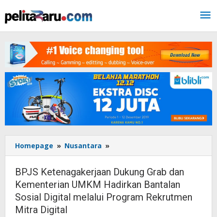
Lewati
ke
konten
Homepage
»
Nusantara
»
BPJS
Ketenagakerjaan
Dukung
BPJS Ketenagakerjaan Dukung Grab dan
Grab
Kementerian UMKM Hadirkan Bantalan
dan
Sosial Digital melalui Program Rekrutmen
Kementerian
UMKM
Mitra Digital
Hadirkan