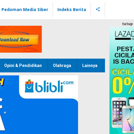
Pedoman Media Siber
Indeks Berita
tutup
Opini & Pendidikan
Olahraga
Lainnya