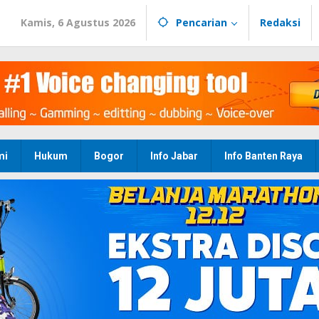
Kamis, 6 Agustus 2026
Pencarian
Redaksi
mi
Hukum
Bogor
Info Jabar
Info Banten Raya