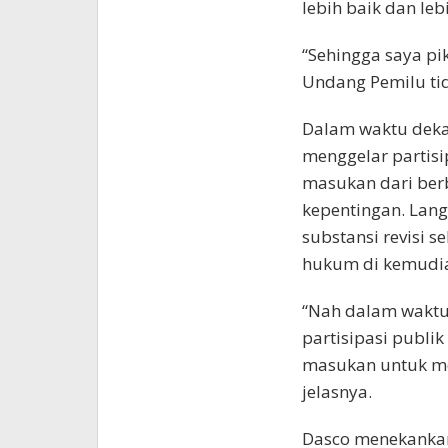
lebih baik dan le
“Sehingga saya pi
Undang Pemilu tid
Dalam waktu dekat,
menggelar partisi
masukan dari ber
kepentingan. Lan
substansi revisi 
hukum di kemudia
“Nah dalam waktu
partisipasi publi
masukan untuk mem
jelasnya.
Dasco menekankan 