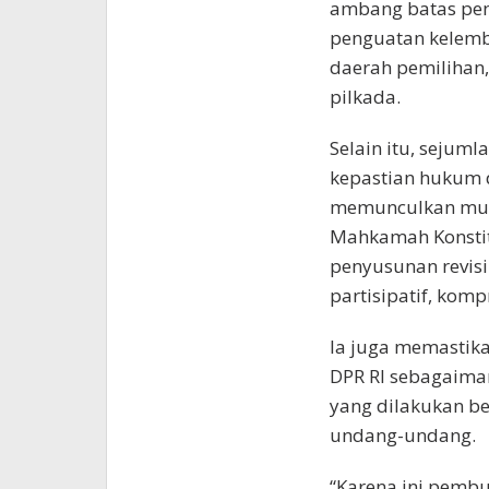
ambang batas penc
penguatan kelemb
daerah pemilihan,
pilkada.
Selain itu, sejum
kepastian hukum d
memunculkan mult
Mahkamah Konstitu
penyusunan revisi
partisipatif, komp
Ia juga memastikan
DPR RI sebagaim
yang dilakukan b
undang-undang.
“Karena ini pemb