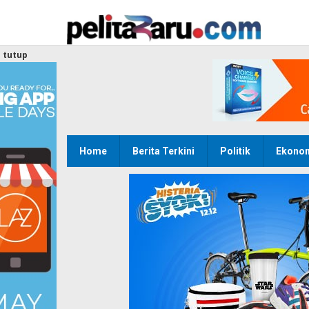
Lewati
ke
konten
tutup
Home
Berita Terkini
Politik
Ekono