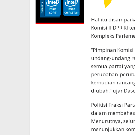
Hal itu disampai
Komisi II DPR RI t
Kompleks Parlemen
“Pimpinan Komisi
undang-undang rev
semua partai yan
perubahan-perub
kemudian rancang
diubah,” ujar Dasc
Politisi Fraksi Pa
dalam membahas re
Menurutnya, seluru
menunjukkan komi