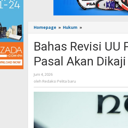
Homepage
»
Hukum
»
Bahas
Revisi
UU
Bahas Revisi UU 
Pemilu,
DPR
Pasal Akan Dikaji
Pastikan
Pasal
Akan
Juni 4, 2026
oleh
Dikaji
Redaksi
oleh
Redaksi Pelita baru
Ekstra
Pelita
Hati-
baru
Hati