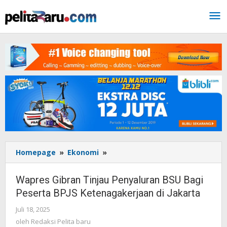
Lewati
ke
konten
Homepage
»
Ekonomi
»
Wapres
Gibran
Tinjau
Wapres Gibran Tinjau Penyaluran BSU Bagi
Penyaluran
Peserta BPJS Ketenagakerjaan di Jakarta
BSU
Bagi
Juli 18, 2025
oleh
Peserta
Redaksi
oleh
Redaksi Pelita baru
BPJS