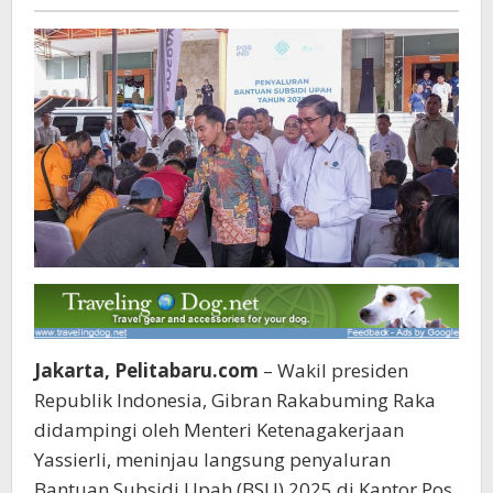
Pelita
Ketenagakerjaan
baru
di
Jakarta
Jakarta, Pelitabaru.com
– Wakil presiden
Republik Indonesia, Gibran Rakabuming Raka
didampingi oleh Menteri Ketenagakerjaan
Yassierli, meninjau langsung penyaluran
Bantuan Subsidi Upah (BSU) 2025 di Kantor Pos