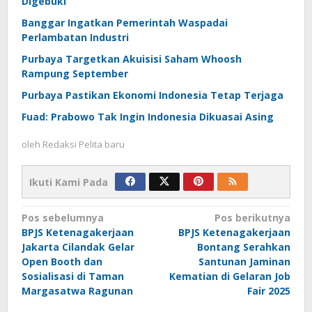
Digebuki
Banggar Ingatkan Pemerintah Waspadai
Perlambatan Industri
Purbaya Targetkan Akuisisi Saham Whoosh
Rampung September
Purbaya Pastikan Ekonomi Indonesia Tetap Terjaga
Fuad: Prabowo Tak Ingin Indonesia Dikuasai Asing
oleh
Redaksi Pelita baru
Ikuti Kami Pada
Navigasi
Pos sebelumnya
Pos berikutnya
BPJS Ketenagakerjaan
BPJS Ketenagakerjaan
pos
Jakarta Cilandak Gelar
Bontang Serahkan
Open Booth dan
Santunan Jaminan
Sosialisasi di Taman
Kematian di Gelaran Job
Margasatwa Ragunan
Fair 2025