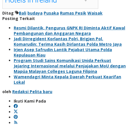
Ditag
Bali
budaya
Pusaka
Rumas Pesik
Waisak
Posting Terkait
Resmi Dilantik, Pengurus GNPK RI Diminta Aktif Kawal
Pembangunan dan Anggaran Negara
Jadi Dirregident Korlantas Polri, Brigjen Pol.
Komarudin: Terima Kasih Dirlantas Polda Metro Jaya
Irjen Asep Safrudin Lantik Pejabat Utama Polda
Kepulauan Riau
Program Studi Sains Komunikasi Unida Perkuat
Jejaring Internasional melalui Penjajakan MoU dengan
Mapúa Malayan Colleges Laguna Filipina
Wamendagri Minta Kepala Daerah Perkuat Kearifan
Lokal
oleh
Redaksi Pelita baru
Ikuti Kami Pada