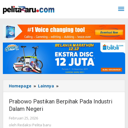
Lewati
ke
konten
Homepage
»
Lainnya
»
Prabowo
Pastikan
Berpihak
Prabowo Pastikan Berpihak Pada Industri
Pada
Dalam Negeri
Industri
Dalam
Februari 25, 2026
oleh
Negeri
Redaksi
oleh
Redaksi Pelita baru