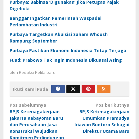
Purbaya: Babinsa ‘Digunakan’ Jika Petugas Pajak
Digebuki
Banggar Ingatkan Pemerintah Waspadai
Perlambatan Industri
Purbaya Targetkan Akuisisi Saham Whoosh
Rampung September
Purbaya Pastikan Ekonomi Indonesia Tetap Terjaga
Fuad: Prabowo Tak Ingin Indonesia Dikuasai Asing
oleh
Redaksi Pelita baru
Ikuti Kami Pada
Navigasi
Pos sebelumnya
Pos berikutnya
BPJS Ketenagakerjaan
BPJS Ketenagakerjaan
pos
Jakarta Kebayoran Baru
Umumkan Pramudya
dan Perusahaan Jasa
Iriawan Buntoro Sebagai
Konstruksi Wujudkan
Direktur Utama Baru
Komitmen Perlindungan