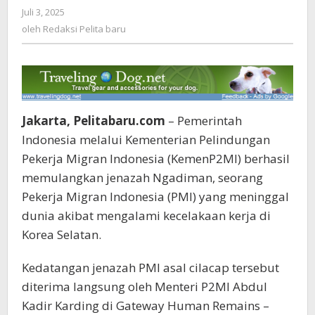
Juli 3, 2025
oleh
Bawa
Redaksi
oleh
Redaksi Pelita baru
Pulang
Pelita
Jenazah
baru
dan
Beri
Santunan
Jaminan
Sosial
Jakarta, Pelitabaru.com
– Pemerintah
Ketenagakerjaan
Indonesia melalui Kementerian Pelindungan
Pekerja Migran Indonesia (KemenP2MI) berhasil
memulangkan jenazah Ngadiman, seorang
Pekerja Migran Indonesia (PMI) yang meninggal
dunia akibat mengalami kecelakaan kerja di
Korea Selatan.
Kedatangan jenazah PMI asal cilacap tersebut
diterima langsung oleh Menteri P2MI Abdul
Kadir Karding di Gateway Human Remains –