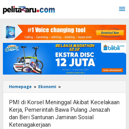
Lewati
ke
konten
Homepage
»
Ekonomi
»
PMI
di
Korsel
PMI di Korsel Meninggal Akibat Kecelakaan
Meninggal
Kerja, Pemerintah Bawa Pulang Jenazah
Akibat
dan Beri Santunan Jaminan Sosial
Kecelakaan
Kerja,
Ketenagakerjaan
Pemerintah