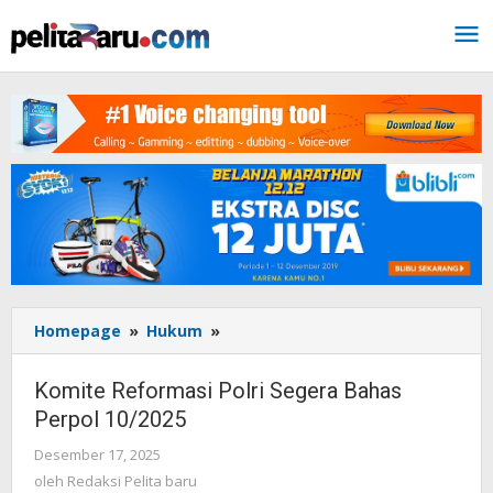
Lewati
ke
konten
Homepage
»
Hukum
»
Komite
Reformasi
Polri
Komite Reformasi Polri Segera Bahas
Segera
Perpol 10/2025
Bahas
Perpol
Desember 17, 2025
oleh
10/2025
Redaksi
oleh
Redaksi Pelita baru