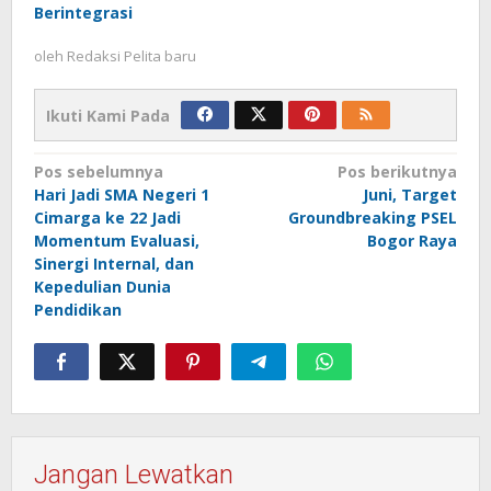
Berintegrasi
oleh
Redaksi Pelita baru
Ikuti Kami Pada
Navigasi
Pos sebelumnya
Pos berikutnya
Hari Jadi SMA Negeri 1
Juni, Target
pos
Cimarga ke 22 Jadi
Groundbreaking PSEL
Momentum Evaluasi,
Bogor Raya
Sinergi Internal, dan
Kepedulian Dunia
Pendidikan
Jangan Lewatkan