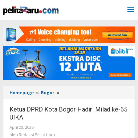
Lewati
ke
konten
Homepage
»
Bogor
»
Ketua
DPRD
Kota
Ketua DPRD Kota Bogor Hadiri Milad ke-65
Bogor
UIKA
Hadiri
Milad
April 23, 2026
oleh
ke-
Redaksi
oleh
Redaksi Pelita baru
65