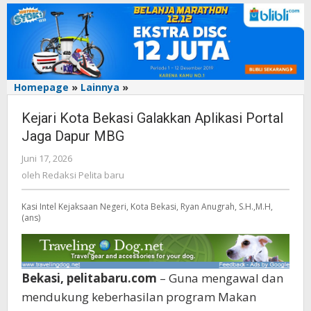
Homepage
»
Lainnya
»
Kejari
Kota
Kejari Kota Bekasi Galakkan Aplikasi Portal
Bekasi
Galakkan
Jaga Dapur MBG
Aplikasi
Juni 17, 2026
oleh
Portal
Redaksi
Jaga
oleh
Redaksi Pelita baru
Pelita
Dapur
baru
MBG
Kasi Intel Kejaksaan Negeri, Kota Bekasi, Ryan Anugrah, S.H.,M.H,
(ans)
Bekasi, pelitabaru.com
– Guna mengawal dan
mendukung keberhasilan program Makan