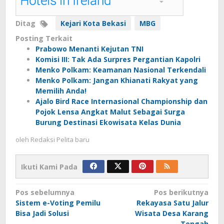
Ditag
Kejari Kota Bekasi
MBG
Posting Terkait
Prabowo Menanti Kejutan TNI
Komisi III: Tak Ada Surpres Pergantian Kapolri
Menko Polkam: Keamanan Nasional Terkendali
Menko Polkam: Jangan Khianati Rakyat yang
Memilih Anda!
Ajalo Bird Race Internasional Championship dan
Pojok Lensa Angkat Malut Sebagai Surga
Burung Destinasi Ekowisata Kelas Dunia
oleh
Redaksi Pelita baru
Ikuti Kami Pada
Navigasi
Pos sebelumnya
Pos berikutnya
Sistem e-Voting Pemilu
Rekayasa Satu Jalur
pos
Bisa Jadi Solusi
Wisata Desa Karang
Tengah