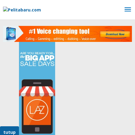
Lewati
ke
konten
tutup