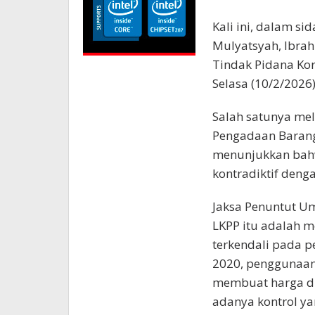
Kali ini, dalam s
Mulyatsyah, Ibrah
Tindak Pidana Kor
Selasa (10/2/2026
Salah satunya mel
Pengadaan Barang/
menunjukkan bahw
kontradiktif deng
Jaksa Penuntut U
LKPP itu adalah 
terkendali pada p
2020, penggunaan 
membuat harga di
adanya kontrol y