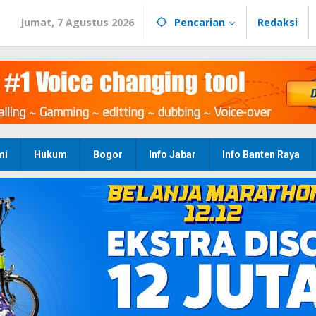
Jumat, 7 Agustus 2026
Pencarian
Redaksi
mi
Hukum
Bogor
Info Jabar
Info Banten Raya