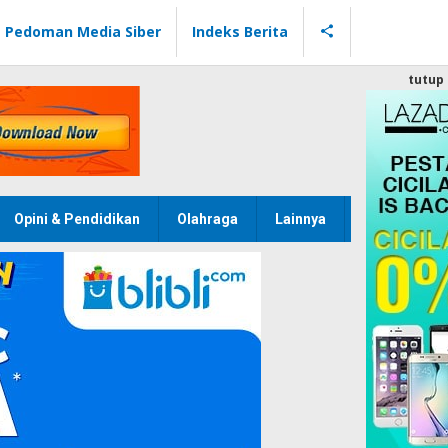
Pedoman Media Siber
Indeks Berita
tutup
Opini & Pendidikan
Olahraga
Lainnya