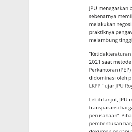
JPU menegaskan b
sebenarnya memil
melakukan negosi
praktiknya pengaw
melambung tinggi
“Ketidakteraturan
2021 saat metode
Perkantoran (PEP
didominasi oleh p
LKPP,” ujar JPU Ro
Lebih lanjut, JP
transparansi harg
perusahaan”. Pih
pembentukan har
dokumen perjanjia