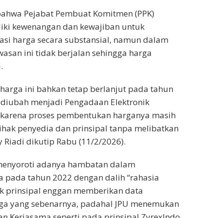
ahwa Pejabat Pembuat Komitmen (PPK)
iki kewenangan dan kewajiban untuk
asi harga secara substansial, namun dalam
asan ini tidak berjalan sehingga harga
.
 harga ini bahkan tetap berlanjut pada tahun
 diubah menjadi Pengadaan Elektronik
) karena proses pembentukan harganya masih
ihak penyedia dan prinsipal tanpa melibatkan
y Riadi dikutip Rabu (11/2/2026).
U menyoroti adanya hambatan dalam
a pada tahun 2022 dengan dalih “rahasia
ak prinsipal enggan memberikan data
ga yang sebenarnya, padahal JPU menemukan
n Kerjasama seperti pada prinsipal ZyrexIndo