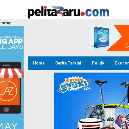
Lewati
ke
konten
tutup
Home
Berita Terkini
Politik
Ekono