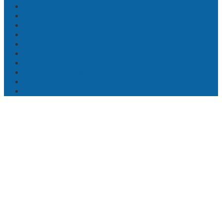
Berita Terkini
Politik
Ekonomi
Hukum
Bogor
Info Jabar
Info Banten Raya
Opini & Pendidikan
Olahraga
Lainnya