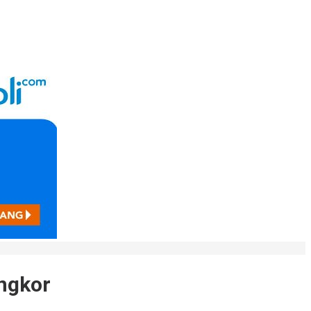
ngkor