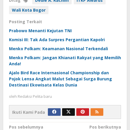
Ditag
Dedie A. Rachim
ITKP Awards
Wali Kota Bogor
Posting Terkait
Prabowo Menanti Kejutan TNI
Komisi III: Tak Ada Surpres Pergantian Kapolri
Menko Polkam: Keamanan Nasional Terkendali
Menko Polkam: Jangan Khianati Rakyat yang Memilih
Anda!
Ajalo Bird Race Internasional Championship dan
Pojok Lensa Angkat Malut Sebagai Surga Burung
Destinasi Ekowisata Kelas Dunia
oleh
Redaksi Pelita baru
Ikuti Kami Pada
Navigasi
Pos sebelumnya
Pos berikutnya