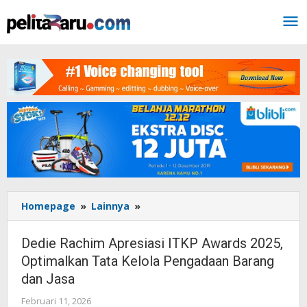
Lewati
ke
konten
Homepage
»
Lainnya
»
Dedie
Rachim
Apresiasi
Dedie Rachim Apresiasi ITKP Awards 2025,
ITKP
Optimalkan Tata Kelola Pengadaan Barang
Awards
dan Jasa
2025,
Optimalkan
Februari 11, 2026
oleh
Tata