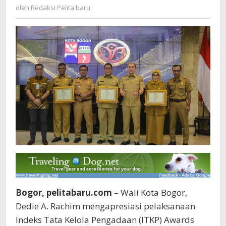
Redaksi
oleh
Redaksi Pelita baru
Kelola
Pelita
Pengadaan
baru
Barang
dan
Jasa
Bogor, pelitabaru.com
– Wali Kota Bogor,
Dedie A. Rachim mengapresiasi pelaksanaan
Indeks Tata Kelola Pengadaan (ITKP) Awards