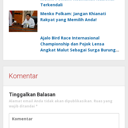
Terkendali
Menko Polkam: Jangan Khianati
Rakyat yang Memilih Anda!
Ajalo Bird Race Internasional
Championship dan Pojok Lensa
Angkat Malut Sebagai Surga Burung
Destinasi Ekowisata Kelas Dunia
Komentar
Tinggalkan Balasan
Alamat email Anda tidak akan dipublikasikan.
Ruas yang
wajib ditandai
*