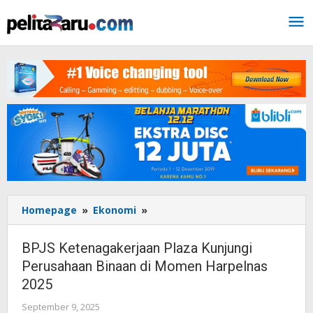
Lewati
ke
konten
Homepage
»
Ekonomi
»
BPJS
Ketenagakerjaan
Plaza
BPJS Ketenagakerjaan Plaza Kunjungi
Kunjungi
Perusahaan Binaan di Momen Harpelnas
Perusahaan
2025
Binaan
di
September 9, 2025
oleh
Momen