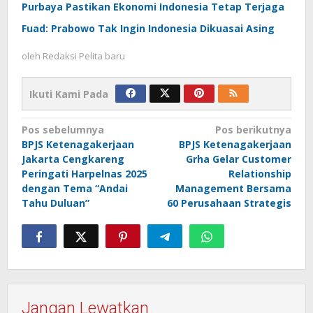
Purbaya Pastikan Ekonomi Indonesia Tetap Terjaga
Fuad: Prabowo Tak Ingin Indonesia Dikuasai Asing
oleh
Redaksi Pelita baru
Ikuti Kami Pada
Navigasi
Pos sebelumnya
Pos berikutnya
BPJS Ketenagakerjaan
BPJS Ketenagakerjaan
pos
Jakarta Cengkareng
Grha Gelar Customer
Peringati Harpelnas 2025
Relationship
dengan Tema “Andai
Management Bersama
Tahu Duluan”
60 Perusahaan Strategis
Jangan Lewatkan