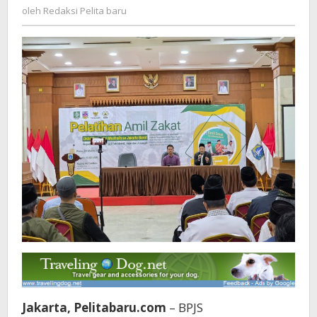
Redaksi
oleh
Redaksi Pelita baru
Amil
Pelita
Zakat
baru
Jakarta, Pelitabaru.com
– BPJS