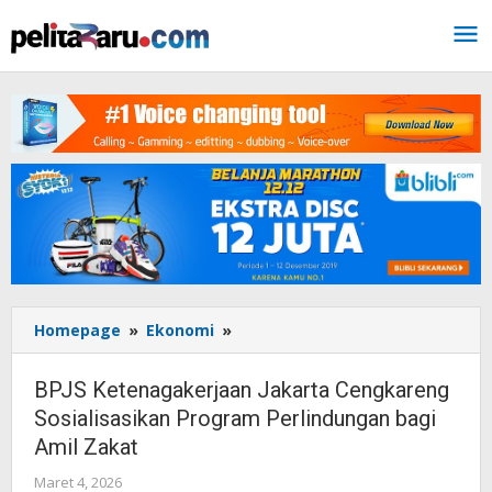
Lewati
ke
konten
Homepage
»
Ekonomi
»
BPJS
Ketenagakerjaan
Jakarta
BPJS Ketenagakerjaan Jakarta Cengkareng
Cengkareng
Sosialisasikan Program Perlindungan bagi
Sosialisasikan
Amil Zakat
Program
Perlindungan
Maret 4, 2026
oleh
bagi