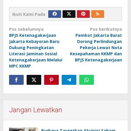
Ikuti Kami Pada
Navigasi
Pos sebelumnya
Pos berikutnya
BPJS Ketenagakerjaan
Pemkot Jakarta Barat
pos
Jakarta Kebayoran Baru
Dorong Perlindungan
Dukung Peningkatan
Pekerja Lewat Nota
Literasi Jaminan Sosial
Kesepahaman KKMP dan
Ketenagakerjaan Melalui
BPJS Ketenagakerjaan
MPC KKMP
Jangan Lewatkan
Purbaya Targetkan Akuisisi Saham