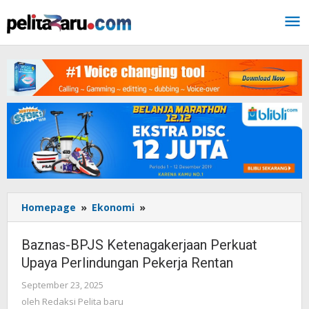
Lewati
ke
konten
Homepage
»
Ekonomi
»
Baznas-
BPJS
Ketenagakerjaan
Baznas-BPJS Ketenagakerjaan Perkuat
Perkuat
Upaya Perlindungan Pekerja Rentan
Upaya
Perlindungan
September 23, 2025
oleh
Pekerja
Redaksi
oleh
Redaksi Pelita baru
Rentan