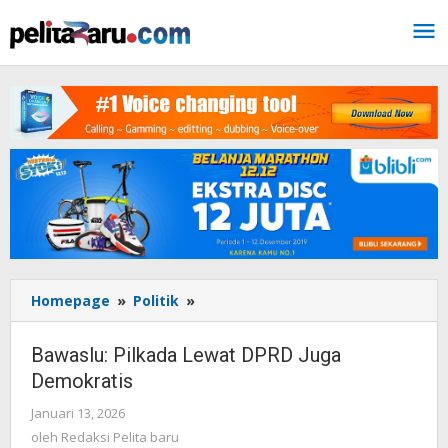
Lewati
ke
konten
Homepage
»
Politik
»
Bawaslu:
Pilkada
Lewat
Bawaslu: Pilkada Lewat DPRD Juga
DPRD
Demokratis
Juga
Demokratis
Januari 13, 2026
oleh
Redaksi
oleh
Redaksi Pelita baru