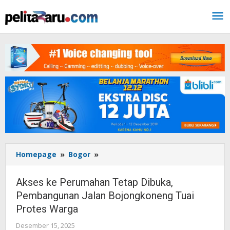
Lewati
ke
konten
Homepage
»
Bogor
»
Akses
ke
Perumahan
Akses ke Perumahan Tetap Dibuka,
Tetap
Pembangunan Jalan Bojongkoneng Tuai
Dibuka,
Protes Warga
Pembangunan
Jalan
Desember 15, 2025
oleh
Bojongkoneng