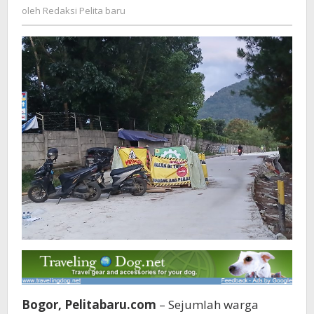
Redaksi
oleh
Redaksi Pelita baru
Tuai
Pelita
Protes
baru
Warga
Bogor, Pelitabaru.com
– Sejumlah warga