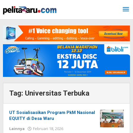
Lewati
ke
konten
Tag:
Universitas Terbuka
UT Sosialisasikan Program PkM Nasional
EQUITY di Desa Waru
Lainnya
Februari 18, 2026
oleh