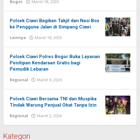
Bogor
Maret 18, 2026
oleh
Redaksi
Pelita
baru
Polsek Ciawi Bagikan Takjil dan Nasi Box
ke Pengguna Jalan di Simpang Ciawi
Lainnya
Maret 18, 2026
oleh
Redaksi
Pelita
baru
Polsek Ciawi Polres Bogor Buka Layanan
Penitipan Kendaraan Gratis bagi
Pemudik Lebaran
Regional
Maret 9, 2026
oleh
Redaksi
Pelita
baru
Polsek Ciawi Bersama TNI dan Muspika
Tindak Warung Penjual Obat Tanpa Izin
Regional
Maret 2, 2026
oleh
Redaksi
Pelita
baru
Kategori