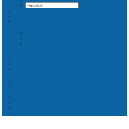
Redaksi
Pedoman Media Siber
Indeks Berita
Facebook
Twitter
Pinterest
RSS
Home
Berita Terkini
Politik
Ekonomi
Hukum
Bogor
Info Jabar
Info Banten Raya
Opini & Pendidikan
Olahraga
Lainnya