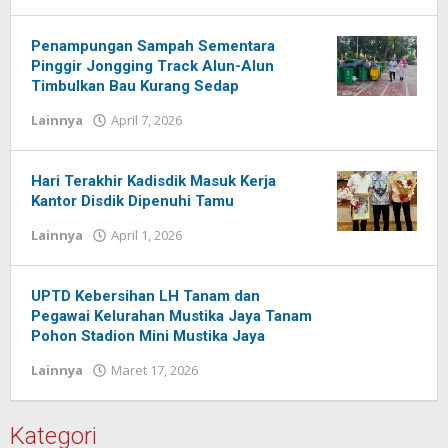
Redaksi
Pelita
baru
Penampungan Sampah Sementara
Pinggir Jongging Track Alun-Alun
Timbulkan Bau Kurang Sedap
Lainnya
April 7, 2026
oleh
Redaksi
Pelita
baru
Hari Terakhir Kadisdik Masuk Kerja
Kantor Disdik Dipenuhi Tamu
Lainnya
April 1, 2026
oleh
Redaksi
Pelita
baru
UPTD Kebersihan LH Tanam dan
Pegawai Kelurahan Mustika Jaya Tanam
Pohon Stadion Mini Mustika Jaya
Lainnya
Maret 17, 2026
oleh
Redaksi
Pelita
baru
Kategori