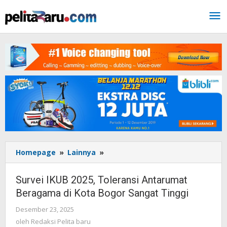
Lewati
ke
konten
Homepage
»
Lainnya
»
Survei
IKUB
2025,
Survei IKUB 2025, Toleransi Antarumat
Toleransi
Beragama di Kota Bogor Sangat Tinggi
Antarumat
Beragama
Desember 23, 2025
oleh
di
Redaksi
oleh
Redaksi Pelita baru
Kota