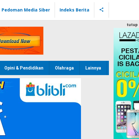
Pedoman Media Siber
Indeks Berita
tutup
Opini & Pendidikan
Olahraga
Lainnya