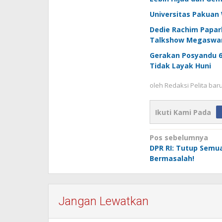
Universitas Pakuan 
Dedie Rachim Papar
Talkshow Megaswa
Gerakan Posyandu 6
Tidak Layak Huni
oleh
Redaksi Pelita bar
Ikuti Kami Pada
Navigasi
Pos sebelumnya
DPR RI: Tutup Semu
pos
Bermasalah!
Jangan Lewatkan