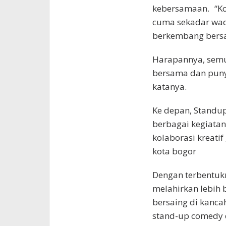
kebersamaan. “Kom
cuma sekadar wada
berkembang bers
Harapannya, semu
bersama dan puny
katanya.
Ke depan, Standu
berbagai kegiatan 
kolaborasi kreati
kota bogor
Dengan terbentukn
melahirkan lebih
bersaing di kanc
stand-up comedy d