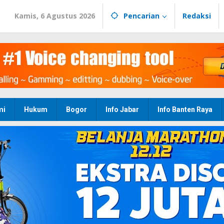
Kamis, 6 Agustus 2026
Pencarian
Redaksi
mi
Hukum
Bogor
Info Jabar
Info Banten Raya