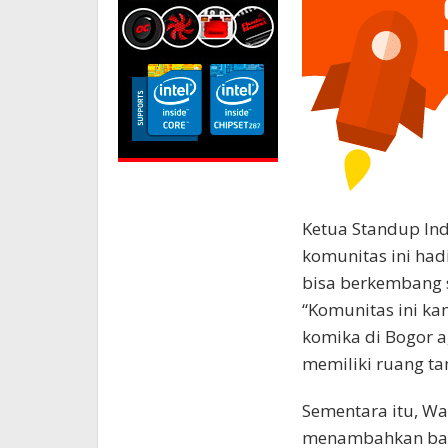
Ketua Standup Ind
komunitas ini had
bisa berkembang s
“Komunitas ini k
komika di Bogor ag
memiliki ruang tam
Sementara itu, Wak
menambahkan bah