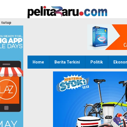
Lewati
ke
konten
tutup
Home
Berita Terkini
Politik
Ekono