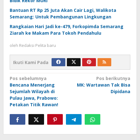
Bidik Rekor MURI
Bantuan RT Rp 25 Juta Akan Cair Lagi, Walikota
Semarang: Untuk Pembangunan Lingkungan
Rangkaian Hari Jadi ke-479, Forkopimda Semarang
Ziarah ke Makam Para Tokoh Pendahulu
oleh
Redaksi Pelita baru
Ikuti Kami Pada
Navigasi
Pos sebelumnya
Pos berikutnya
Bencana Menerjang
MK: Wartawan Tak Bisa
pos
Sejumlah Wilayah di
Dipidana
Pulau Jawa, Prabowo:
Petakan Titik Rawan!