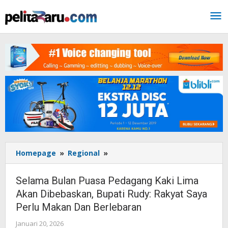
Lewati
ke
konten
Homepage
»
Regional
»
Selama
Bulan
Puasa
Selama Bulan Puasa Pedagang Kaki Lima
Pedagang
Akan Dibebaskan, Bupati Rudy: Rakyat Saya
Kaki
Perlu Makan Dan Berlebaran
Lima
Akan
Januari 20, 2026
oleh
Dibebaskan,