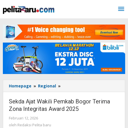
Lewati
ke
konten
Homepage
»
Regional
»
Sekda
Ajat
Wakili
Sekda Ajat Wakili Pemkab Bogor Terima
Pemkab
Zona Integritas Award 2025
Bogor
Terima
Februari 12, 2026
oleh
Zona
Redaksi
oleh
Redaksi Pelita baru
Integritas