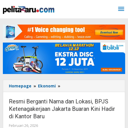
Lewati
ke
konten
Homepage
»
Ekonomi
»
Resmi
Berganti
Nama
Resmi Berganti Nama dan Lokasi, BPJS
dan
Ketenagakerjaan Jakarta Buaran Kini Hadir
Lokasi,
di Kantor Baru
BPJS
Ketenagakerjaan
Februari 26, 2026
oleh
Jakarta