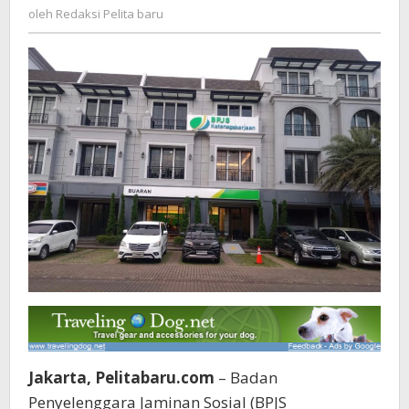
Redaksi
oleh
Redaksi Pelita baru
Buaran
Pelita
Kini
baru
Hadir
di
Kantor
Baru
Jakarta, Pelitabaru.com
– Badan
Penyelenggara Jaminan Sosial (BPJS