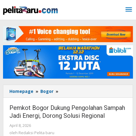
Lewati
ke
konten
Homepage
»
Bogor
»
Pemkot
Bogor
Dukung
Pemkot Bogor Dukung Pengolahan Sampah
Pengolahan
Jadi Energi, Dorong Solusi Regional
Sampah
Jadi
April 8, 2026
oleh
Energi,
Redaksi
oleh
Redaksi Pelita baru
Dorong