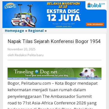
Homepage
»
Regional
»
Napak
Tilas
Napak Tilas Sejarah Konferensi Bogor 1954
Sejarah
Konferensi
November 20, 2025
oleh
Bogor
Redaksi
oleh
Redaksi Pelita baru
1954
Pelita
baru
Bogor, Pelitabaru.com – Kota Bogor mendapat
kehormatan menjadi tuan rumah dalam
penyelenggaraan The Ambassador Summit
road to 71st Asia-Africa Conference 2026 yang