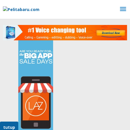
Lewati
ke
konten
tutup