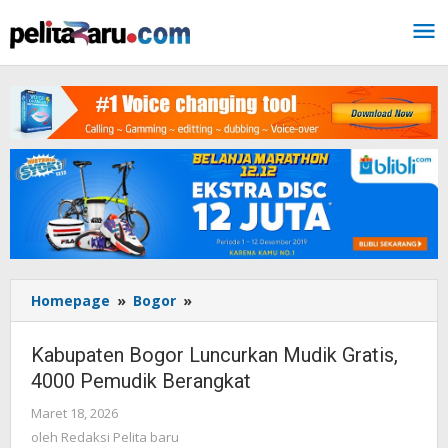
Lewati
ke
konten
Homepage
»
Bogor
»
Kabupaten
Bogor
Luncurkan
Kabupaten Bogor Luncurkan Mudik Gratis,
Mudik
4000 Pemudik Berangkat
Gratis,
4000
Maret 18, 2026
oleh
Pemudik
Redaksi
oleh
Redaksi Pelita baru
Berangkat