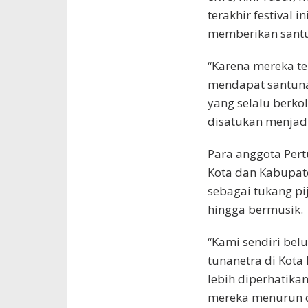
terakhir festival 
memberikan santu
“Karena mereka te
mendapat santunan
yang selalu berko
disatukan menjadi 
Para anggota Pert
Kota dan Kabupate
sebagai tukang pi
hingga bermusik.
“Kami sendiri be
tunanetra di Kota
lebih diperhatik
mereka menurun dr