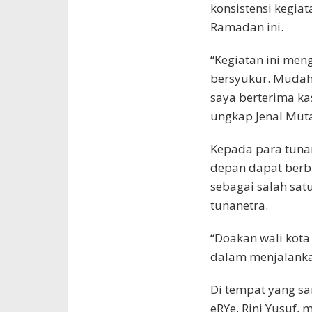
konsistensi kegiat
Ramadan ini.
“Kegiatan ini men
bersyukur. Mudah 
saya berterima ka
ungkap Jenal Mut
Kepada para tunan
depan dapat berb
sebagai salah sat
tunanetra.
“Doakan wali kota
dalam menjalankan
Di tempat yang s
eRYe, Rini Yusuf,