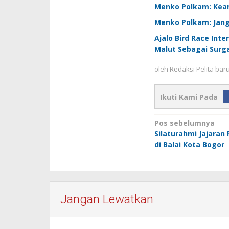
Menko Polkam: Keam
Menko Polkam: Jang
Ajalo Bird Race Int
Malut Sebagai Surga
oleh
Redaksi Pelita bar
Ikuti Kami Pada
Navigasi
Pos sebelumnya
Silaturahmi Jajaran
pos
di Balai Kota Bogor
Jangan Lewatkan