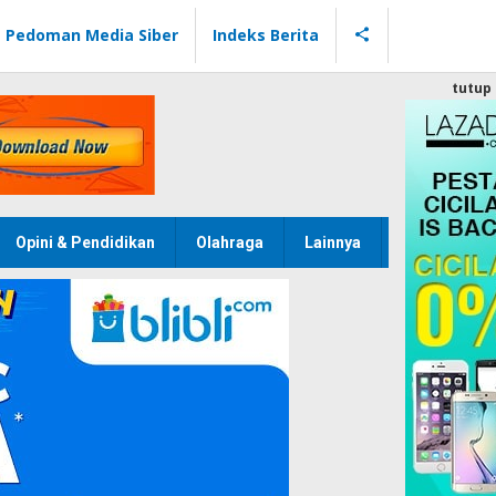
Pedoman Media Siber
Indeks Berita
tutup
Opini & Pendidikan
Olahraga
Lainnya