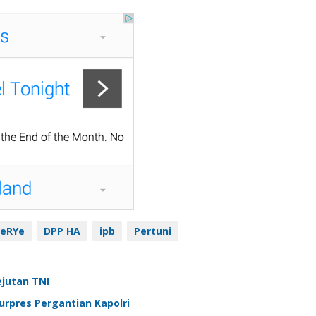
 eRYe
DPP HA
ipb
Pertuni
jutan TNI
Surpres Pergantian Kapolri