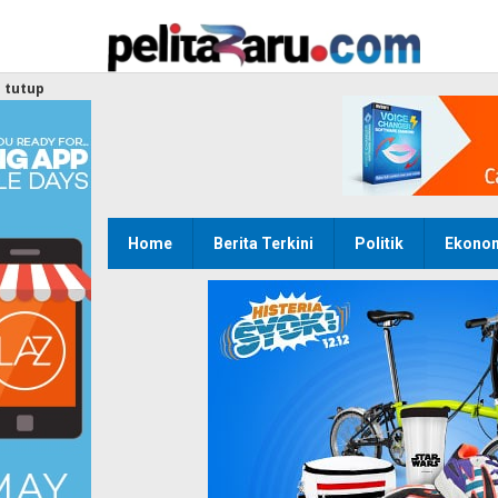
Lewati
ke
konten
tutup
Home
Berita Terkini
Politik
Ekono