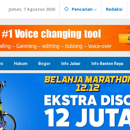
Jumat, 7 Agustus 2026
Pencarian
Redaksi
mi
Hukum
Bogor
Info Jabar
Info Banten Raya