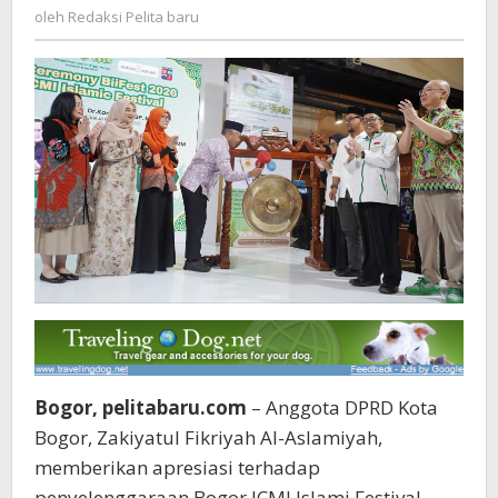
Redaksi
oleh
Redaksi Pelita baru
Syiar
Pelita
Agama
baru
dan
Penguatan
Ekonomi
Bogor, pelitabaru.com
– Anggota DPRD Kota
Bogor, Zakiyatul Fikriyah Al-Aslamiyah,
memberikan apresiasi terhadap
penyelenggaraan Bogor ICMI Islami Festival