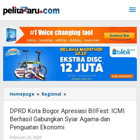
Lewati
ke
konten
Homepage
»
Regional
»
DPRD
Kota
Bogor
DPRD Kota Bogor Apresiasi BIIFest: ICMI
Apresiasi
Berhasil Gabungkan Syiar Agama dan
BIIFest:
Penguatan Ekonomi
ICMI
Berhasil
Februari 20, 2026
oleh
Gabungkan